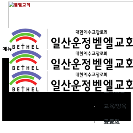
벧엘스토리
홈
메뉴
교회소개
예배
교회생활
교육/양육
공동체