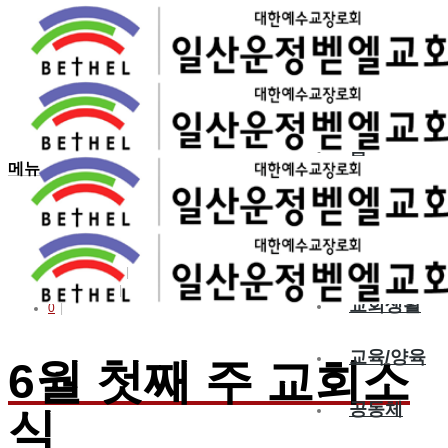
Posts By :
ISAAC LEE
홈
메뉴
교회소개
예배
By:
Isaac Lee
6월 8, 2016
교회생활
0
교육/양육
6월 첫째 주 교회소
공동체
식