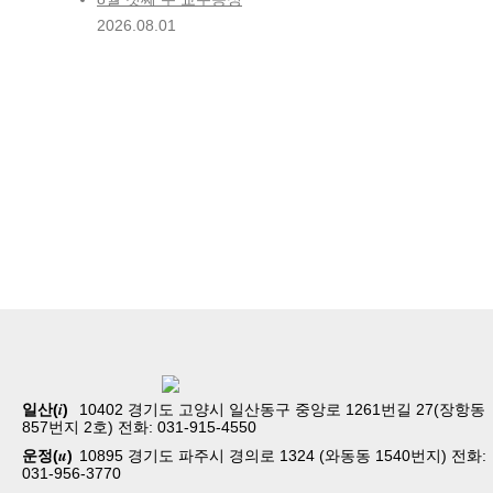
2026.08.01
홈
교회소개
예배
i
일산(
)
10402 경기도 고양시 일산동구 중앙로 1261번길 27(장항동
교회생활
857번지 2호) 전화: 031-915-4550
교육/양육
u
운정(
)
10895 경기도 파주시 경의로 1324 (와동동 1540번지) 전화:
공동체
031-956-3770