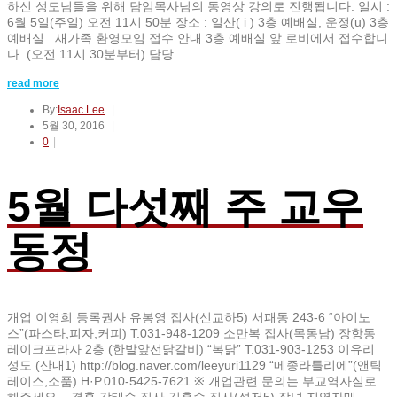
하신 성도님들을 위해 담임목사님의 동영상 강의로 진행됩니다. 일시 :
6월 5일(주일) 오전 11시 50분 장소 : 일산( i ) 3층 예배실, 운정(u) 3층
예배실 새가족 환영모임 접수 안내 3층 예배실 앞 로비에서 접수합니
다. (오전 11시 30분부터) 담당…
read more
By:
Isaac Lee
5월 30, 2016
0
5월 다섯째 주 교우
동정
개업 이영희 등록권사 유봉영 집사(신교하5) 서패동 243-6 “아이노
스”(파스타,피자,커피) T.031-948-1209 소만복 집사(목동남) 장항동
레이크프라자 2층 (한발앞선닭갈비) “복닭” T.031-903-1253 이유리
성도 (산내1) http://blog.naver.com/leeyuri1129 “메종라틀리에”(앤틱
레이스,소품) H·P.010-5425-7621 ※ 개업관련 문의는 부교역자실로
해주세요. 결혼 강태순 집사 김홍수 집사(성저5) 장녀 지영자매