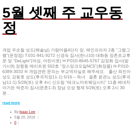
5월 셋째 주 교우동
정
개업 우순철 성도(해솔남) 가람마을4단지 앞, 메인프라자 2층 “그램그
램”(운정점) T.031-941-9272 신경숙 집사(한나10) 대화동 장촌초교후
문 앞 “DeLight”(여성, 어린이옷) H·P.010-8645-5767 김정화 집사(밤
가시9) 장항동 메리트윈 502호 “장스밍크오일NC5”(화장품) H·P.010-
6389-3033 ※ 개업관련 문의는 부교역자실로 해주세요. 출산 최진아
성도 강동호 성도(후곡직장11-1) 5/16 – 득녀 결혼 윤관노 성도(후곡
남11-1) 5/28(토) 오후 4시 신도림 “테크노마트웨딩시티” 11층 베네치
아가든 박준자 집사(문촌1-3) 장남 오성 형제 5/28(토) 오후 2시 30
분…
read more
By:
Isaac Lee
5월 20, 2016
0