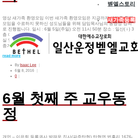
벧엘스토리
영상 새가족 환영모임 이번 새가족 환영모임은 지금까지 새가족 환영
새가족등록
모임을 수료하지 못하신 성도님들을 위해 담임목사님의 동영상 강의
로 진행됩니다. 일시 : 6월 5일(주일) 오전 11시 50분 장소 : 일산( i ) 3
층 예배실, 운정(u) 3층 예배실 새가족 환영모임 접수 안내 3층 예배
실 앞 로비에서 접수합니다. (오전 11시 30분부터) 담당 : 일산( i ) 김
종기 목사(010-2806-1550), 운정(u) 최방환…
read more
By:
Isaac Lee
6월 8, 2016
0
6월 첫째 주 교우동
정
개업 – 이은희 등록권사 박재운 집사(파주탄현) 탄현면 법흥리 1676-