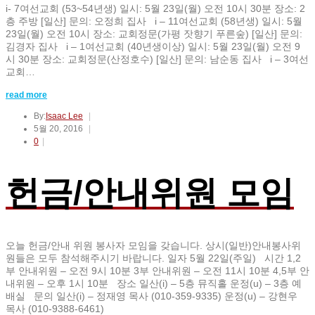
i- 7여선교회 (53~54년생) 일시: 5월 23일(월) 오전 10시 30분 장소: 2
층 주방 [일산] 문의: 오정희 집사 i – 11여선교회 (58년생) 일시: 5월
23일(월) 오전 10시 장소: 교회정문(가평 잣향기 푸른숲) [일산] 문의:
김경자 집사 i – 1여선교회 (40년생이상) 일시: 5월 23일(월) 오전 9
시 30분 장소: 교회정문(산정호수) [일산] 문의: 남순동 집사 i – 3여선
교회…
read more
By:
Isaac Lee
5월 20, 2016
0
헌금/안내위원 모임
오늘 헌금/안내 위원 봉사자 모임을 갖습니다. 상시(일반)안내봉사위
원들은 모두 참석해주시기 바랍니다. 일자 5월 22일(주일) 시간 1,2
부 안내위원 – 오전 9시 10분 3부 안내위원 – 오전 11시 10분 4,5부 안
내위원 – 오후 1시 10분 장소 일산(i) – 5층 뮤직홀 운정(u) – 3층 예
배실 문의 일산(i) – 정재영 목사 (010-359-9335) 운정(u) – 강현우
목사 (010-9388-6461)