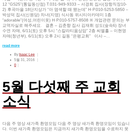
12 “GS25”(통일동산점) T.031-949-9333 – 서경희 집사(장항직장10-
2) 후곡마을 18단지상가 “아 염색할 때 됐는데” H·P.010-5253-5850 –
박성덕 집사(신원당) 차녀(지영) 식사동 위시티아카데미 1층
“adorable”(여성,어린이옷) H·P.010-5757-8508 ※ 개업관련 문의는 부
교역자실로 해주세요. 결혼 – 김춘향 집사 김재휘 성도(숲속6) 장녀
수연 자매, 6/11(토) 오후 5시 “스칼라티움상암” 2층 씨엘홀 – 이현영
자매(청년부), 6/11(토) 오후 2시 길동 “은평교회” 이사 –…
read more
By:
Isaac Lee
5월 31, 2016
0
5월 다섯째 주 교회
소식
다음 주 영상 새가족 환영모임 다음 주 영상 새가족 환영모임이 있습니
다. 이번 새가족 환영모임은 지금까지 새가족 환영모임을 수료하지 못