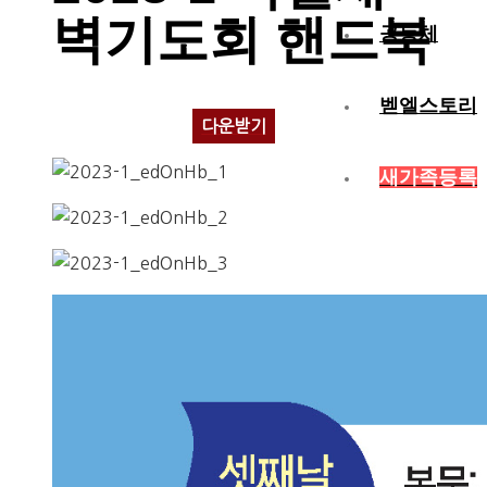
벽기도회 핸드북
공동체
벧엘스토리
다운받기
새가족등록