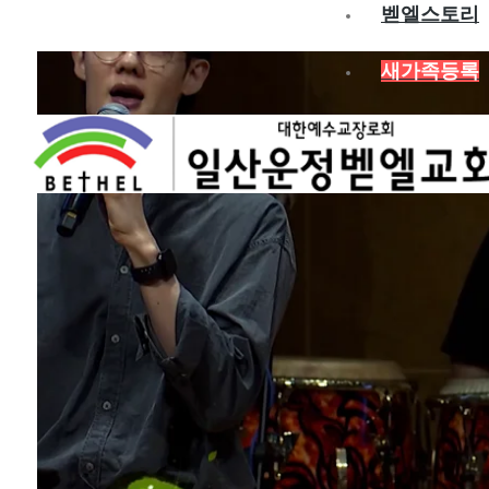
벧엘스토리
새가족등록