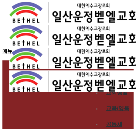
2024.08.04
8월 첫째 주 찬양 – 일산
홈
메뉴
교회소개
예배
교회생활
교육/양육
공동체