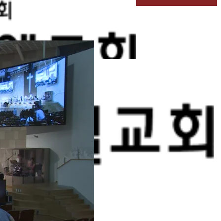
벧엘스토리
새가족등록