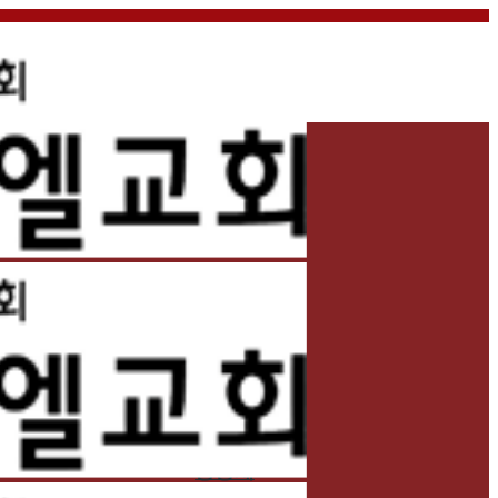
홈
교회소개
예배
교회생활
교육/양육
공동체