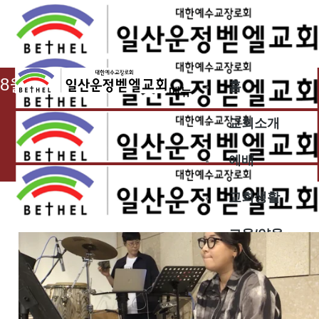
2025.08.10
8월 둘째 주 찬양 – 운정
홈
메뉴
교회소개
예배
교회생활
교육/양육
공동체
벧엘스토리