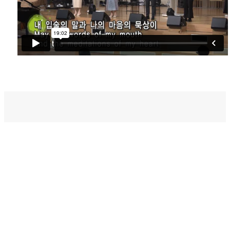
벧엘스토리
새가족등록