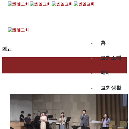
2025.06.29
6월 다섯째 주 찬양 – 운정
홈
메뉴
교회소개
예배
교회생활
교육/양육
공동체