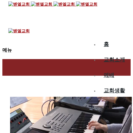
2017.04.02
4월 첫째 주 찬양 – 운정
홈
메뉴
교회소개
예배
교회생활
교육/양육
공동체