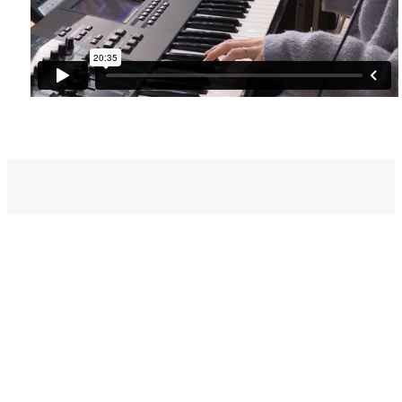
벧엘스토리
새가족등록