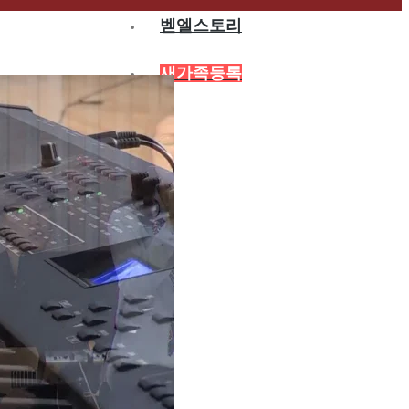
벧엘스토리
새가족등록