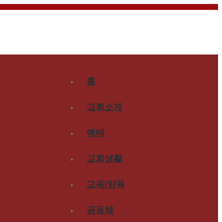
홈
교회소개
예배
교회생활
교육/양육
공동체