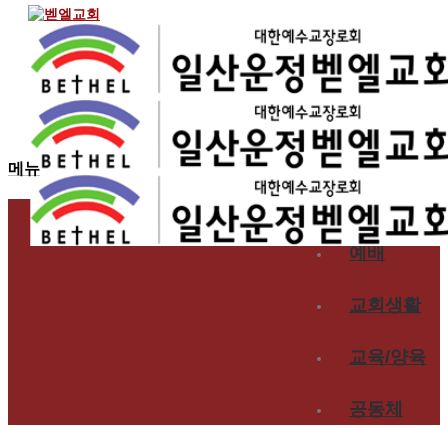
2017.02.19
2월 셋째 주 찬양 – 운정
홈
메뉴
교회소개
예배
교회생활
교육/양육
공동체