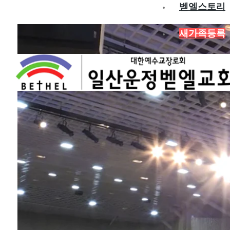
벧엘스토리
새가족등록