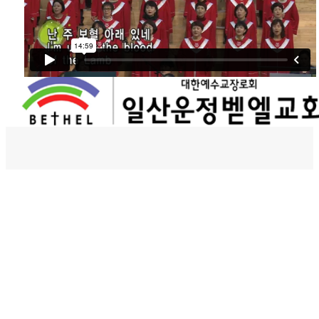
벧엘스토리
새가족등록