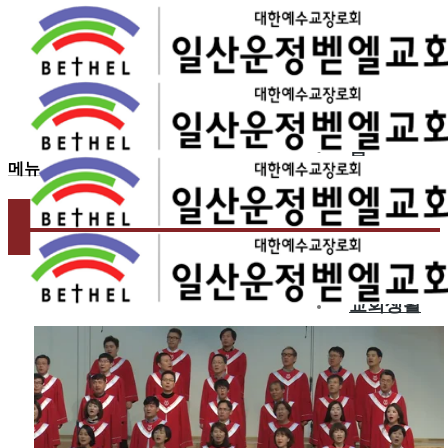
2016.11.06
11월 첫째 주 찬양 – 운정
홈
메뉴
교회소개
예배
교회생활
교육/양육
공동체