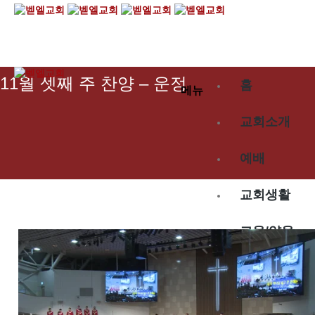
2024.11.17
11월 셋째 주 찬양 – 운정
홈
메뉴
교회소개
예배
교회생활
교육/양육
공동체
벧엘스토리