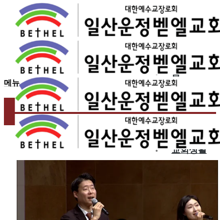
2024.11.10
11월 둘째 주 찬양 – 일산
홈
메뉴
교회소개
예배
교회생활
교육/양육
공동체