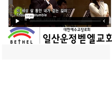
벧엘스토리
새가족등록