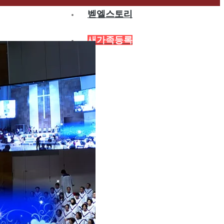
벧엘스토리
새가족등록