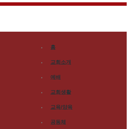
홈
교회소개
예배
교회생활
교육/양육
공동체