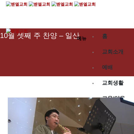
2023.10.15
10월 셋째 주 찬양 – 일산
홈
메뉴
교회소개
예배
교회생활
교육/양육
공동체
벧엘스토리