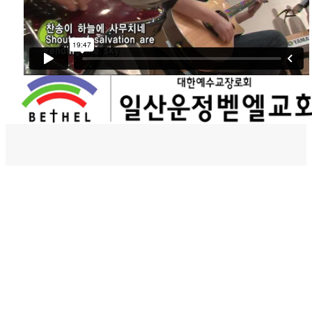
벧엘스토리
새가족등록