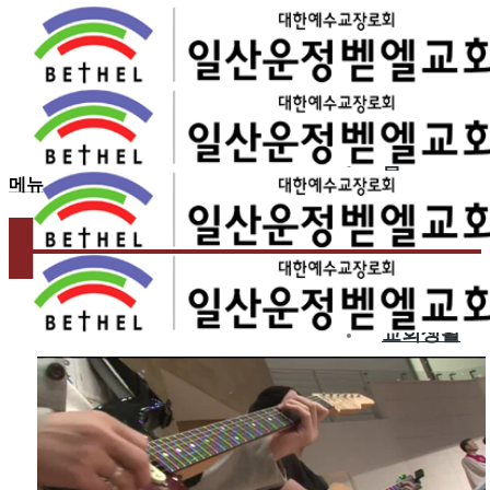
2017.01.01
1월 첫째 주 찬양 – 일산
홈
메뉴
교회소개
예배
교회생활
교육/양육
공동체