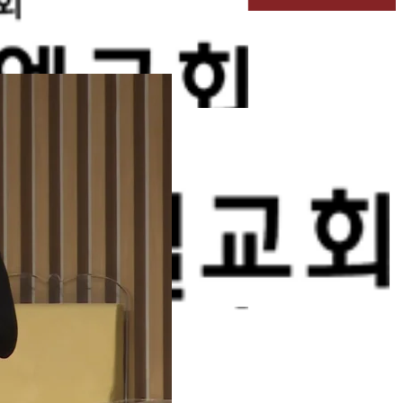
벧엘스토리
새가족등록