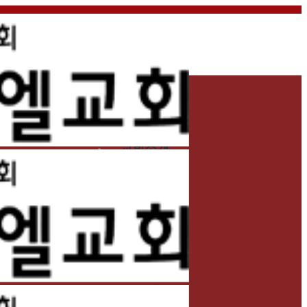
홈
교회소개
예배
교회생활
교육/양육
공동체