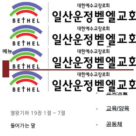
2017.02.24
히스기야가 이사야를 부르다
홈
메뉴
교회소개
예배
교회생활
교육/양육
열왕기하 19장 1절 ~ 7절
공동체
들어가는 말