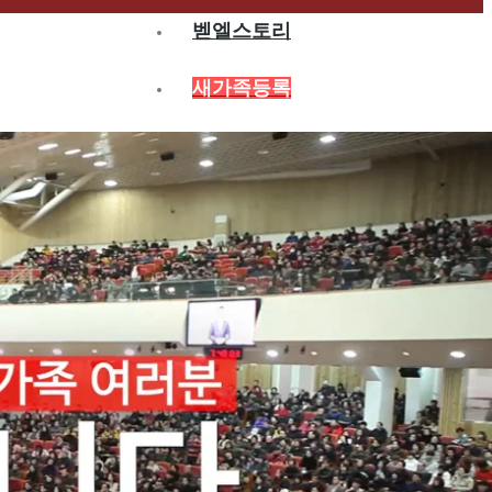
벧엘스토리
새가족등록