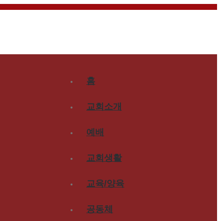
홈
교회소개
예배
교회생활
교육/양육
공동체