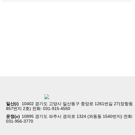
홈
교회소개
예배
i
일산(
)
10402 경기도 고양시 일산동구 중앙로 1261번길 27(장항동
교회생활
857번지 2호) 전화: 031-915-4550
교육/양육
u
운정(
)
10895 경기도 파주시 경의로 1324 (와동동 1540번지) 전화:
공동체
031-956-3770
벧엘스토리
새가족등록