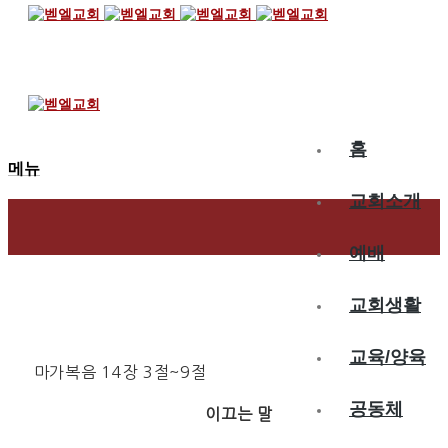
2025.09.06
향유를 허비하는가
홈
메뉴
교회소개
예배
교회생활
교육/양육
마가복음 14장 3절~9절
공동체
이끄는 말