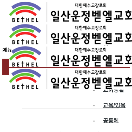
2024.04.14
하나님이 자비를…
홈
메뉴
교회소개
예배
교회생활
교육/양육
공동체