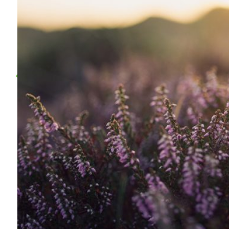
벧엘스토리
새가족등록