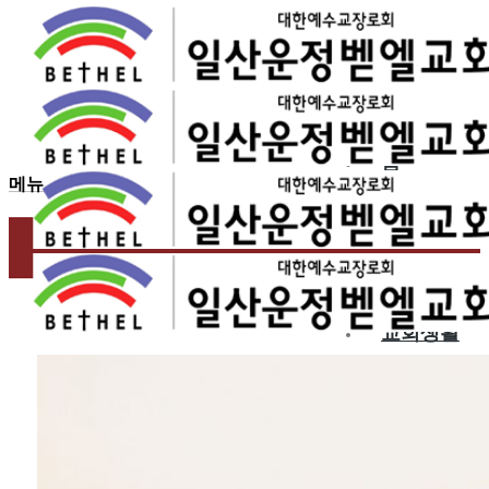
2016.12.18
죽음이 두렵지 않냐고…
홈
메뉴
교회소개
예배
교회생활
교육/양육
공동체