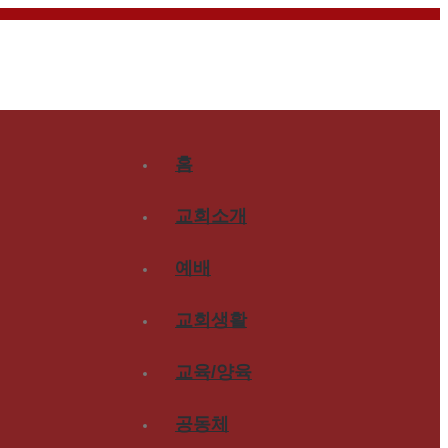
홈
교회소개
예배
교회생활
교육/양육
공동체