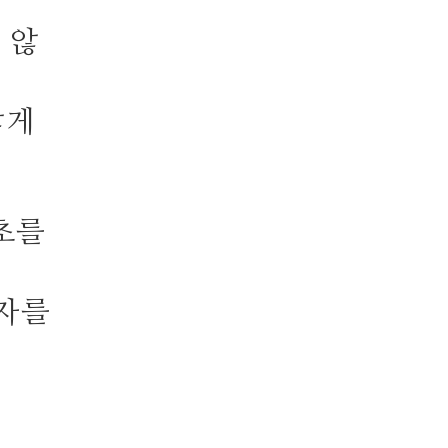
 않
않게
초를
 자를