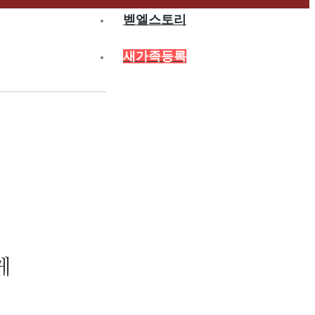
벧엘스토리
새가족등록
게