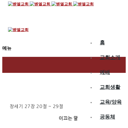
2024.06.08
이삭의 축복
홈
메뉴
교회소개
예배
교회생활
교육/양육
창세기 27장 20절 ~ 29절
공동체
이끄는 말