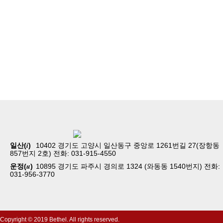
홈
교회소개
예배
i
일산(
)
10402 경기도 고양시 일산동구 중앙로 1261번길 27(장항동
교회생활
857번지 2호) 전화: 031-915-4550
교육/양육
u
운정(
)
10895 경기도 파주시 경의로 1324 (와동동 1540번지) 전화:
공동체
031-956-3770
벧엘스토리
새가족등록
Copyright © 2019 Bethel. All rights reserved.