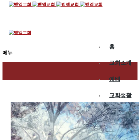
2017.01.22
은혜로운 예배
홈
메뉴
교회소개
예배
교회생활
교육/양육
공동체