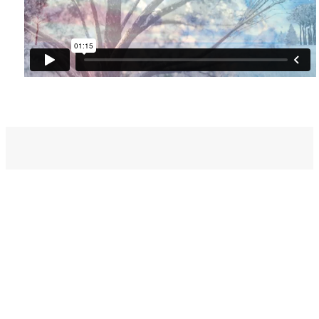
벧엘스토리
새가족등록