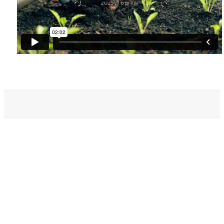
벧엘스토리
새가족등록