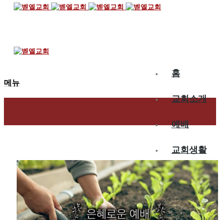
2025.06.01
은혜로운 예배
홈
메뉴
교회소개
예배
교회생활
교육/양육
공동체