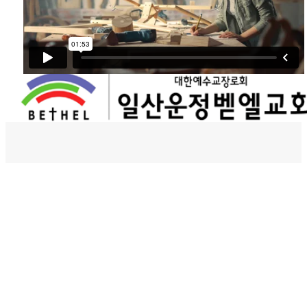
벧엘스토리
새가족등록