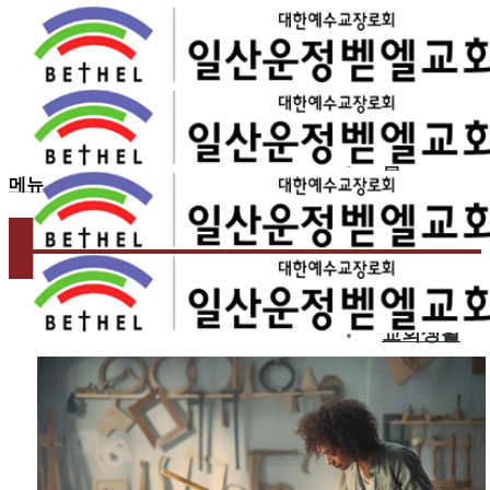
2025.05.25
은혜로운 예배
홈
메뉴
교회소개
예배
교회생활
교육/양육
공동체