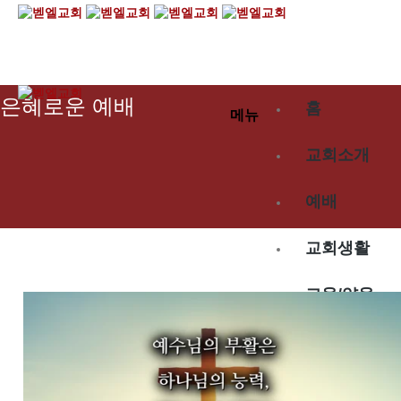
2025.04.20
은혜로운 예배
홈
메뉴
교회소개
예배
교회생활
교육/양육
공동체
벧엘스토리