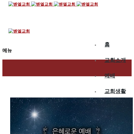
2024.12.22
은혜로운 예배
홈
메뉴
교회소개
예배
교회생활
교육/양육
공동체