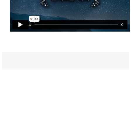
벧엘스토리
새가족등록