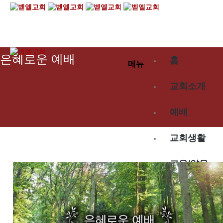
2024.10.06
은혜로운 예배
홈
메뉴
교회소개
예배
교회생활
교육/양육
공동체
벧엘스토리