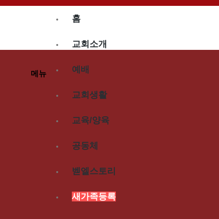
홈
교회소개
예배
메뉴
교회생활
교육/양육
공동체
벧엘스토리
새가족등록