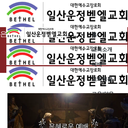
2023.12.24
은혜로운 예배
홈
메뉴
교회소개
예배
교회생활
교육/양육
공동체
벧엘스토리