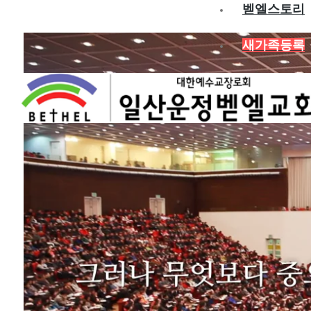
벧엘스토리
새가족등록