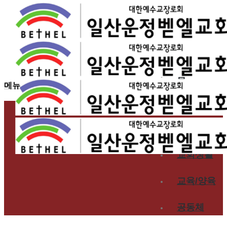
2017.01.08
은혜로운 예배생활 에티켓
홈
메뉴
교회소개
예배
교회생활
교육/양육
공동체