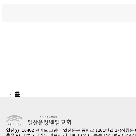
홈
교회소개
예배
교회생활
교육/양육
i
공동체
일산(
)
10402 경기도 고양시 일산동구 중앙로 1261번길 27(장항동 857
u
운정(
)
10895 경기도 파주시 경의로 1324 (와동동 1540번지) 전화: 03