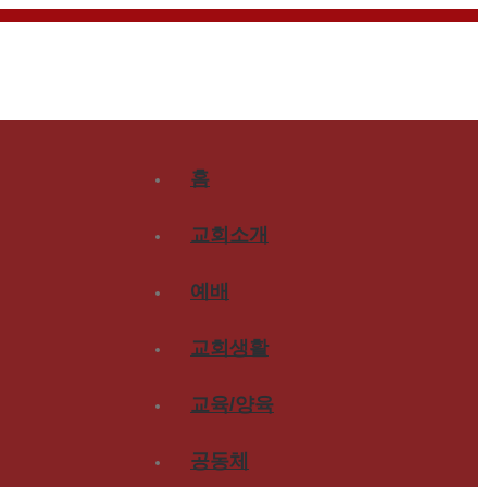
홈
교회소개
예배
교회생활
교육/양육
공동체