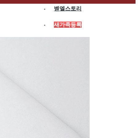
벧엘스토리
새가족등록