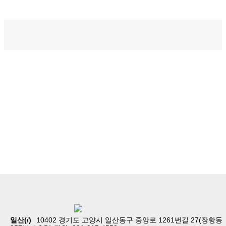
홈
교회소개
예배
i
일산(
)
10402 경기도 고양시 일산동구 중앙로 1261번길 27(장항동
교회생활