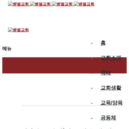
2016.11.06
‘위기는 기회’라는…
홈
메뉴
교회소개
예배
교회생활
교육/양육
공동체