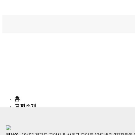
홈
교회소개
예배
교회생활
교육/양육
i
일산(
)
10402 경기도 고양시 일산동구 중앙로 1261번길 27(장항동 857