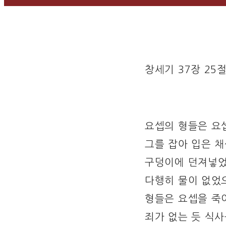
창세기 37장 25절
요셉의 형들은 요
그를 잡아 입은 
구덩이에 던져넣었
다행히 물이 없었
형들은 요셉을 죽
죄가 없는 듯 식사