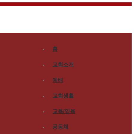
홈
교회소개
예배
교회생활
교육/양육
공동체