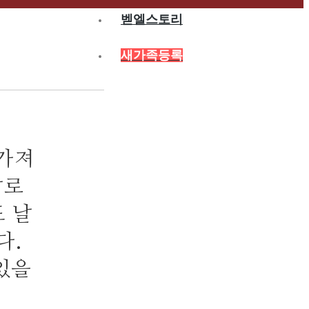
벧엘스토리
새가족등록
 가져
날로
또 날
다.
있을