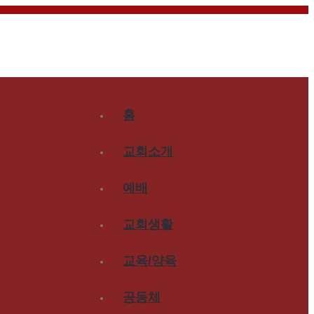
홈
교회소개
예배
교회생활
교육/양육
공동체