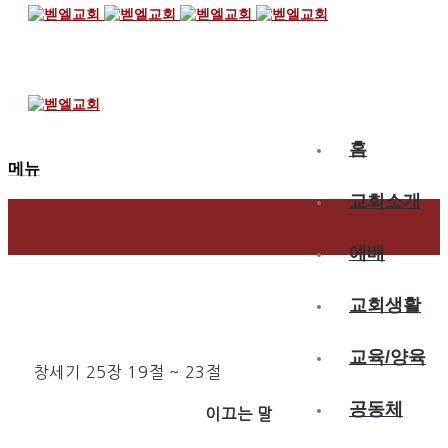
2024.02.24
에서와 야곱이 태어남
홈
메뉴
교회소개
예배
교회생활
교육/양육
창세기 25장 19절 ~ 23절
공동체
이끄는 말