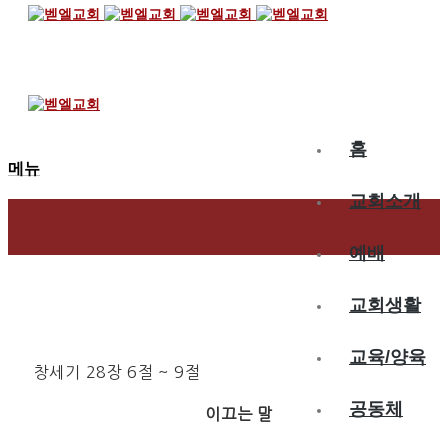
2024.07.13
에서가 다른 아내를 맞이하다
홈
메뉴
교회소개
예배
교회생활
교육/양육
창세기 28장 6절 ~ 9절
공동체
이끄는 말