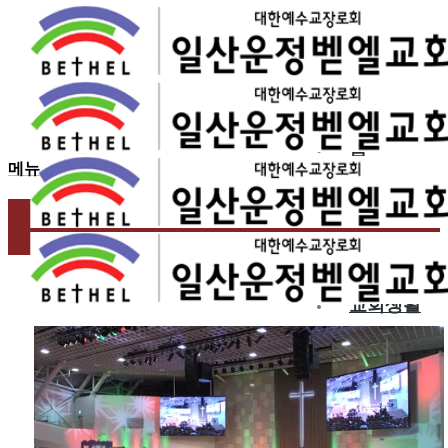
2024.12.27
성탄절 찬양 – 운정
홈
메뉴
교회소개
예배
교회생활
교육/양육
공동체