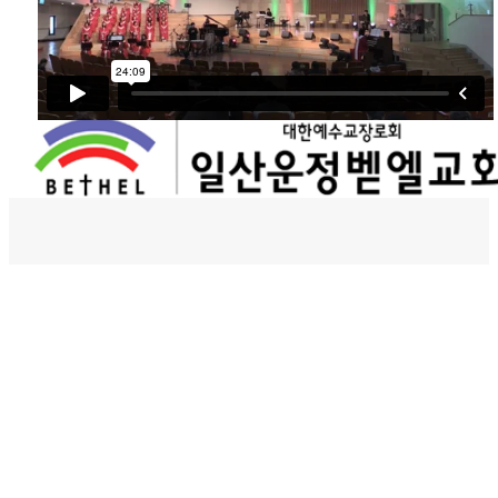
벧엘스토리
새가족등록