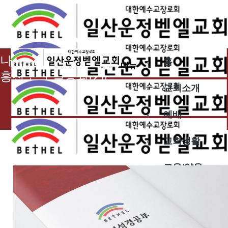
2023.10.07
나와 같이 되기를 원하나이다[2023-2 대부
홈
메뉴
흥전도 구역공과(2)]
교회소개
예배
교회생활
교육/양육
공동체
벧엘스토리