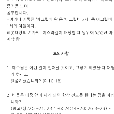
증거를 보며
공부합시다.
*여기에 기록된 ‘아그립바 왕’은 ‘아그립바 2세’ 즉 아그립바
1세의 아들이자,
헤롯대왕의 손자임. 이스라엘이 패망할 때 왕위에 있었던 마
지막 왕
토의사항
1. 예수님은 이런 일이 일어날 것이고, 그렇게 되었을 때 어
게 하라고
말씀하셨습니까? (마10:18)
2. 바울은 대중 앞에 서게 되면 항상 전도를 했다는 점을 아
니까?
(참고/행22:2~21; 23:1~6; 24:14~20; 26:3~23) *