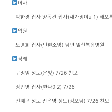
이사
– 박한경 집사 양동건 집사(새가정여u-1) 해
입원
– 노명희 집사(탄현소망) 남편 일산복음병원
장례
– 구정임 성도(은빛) 7/26 친모
– 장인영 집사(한나9-2) 7/26
– 전제곤 성도 전은영 성도(김포남) 7/26 친모