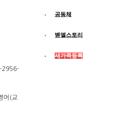
공동체
벧엘스토리
새가족등록
2956-
 영어(교