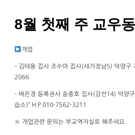
8월 첫째 주 교우
개업
– 김태용 집사 조수아 집사(새가정남5) 덕양구 지축
2066
– 배은경 등록권사 송중호 집사(강선14) 덕양구 
습소)” H.P.010-7562-3211
※ 개업관련 문의는 부교역자실로 해주세요.