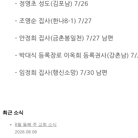
– 정영초 성도(김포남) 7/26
– 조영순 집사(한나8-1) 7/27
– 안정희 집사(금촌봉일천) 7/27 남편
– 박대식 등록장로 이옥희 등록권사(강촌남) 7/
– 임정희 집사(행신소망) 7/30 남편
최근 소식
8월 둘째 주 교회 소식
2026.08.08