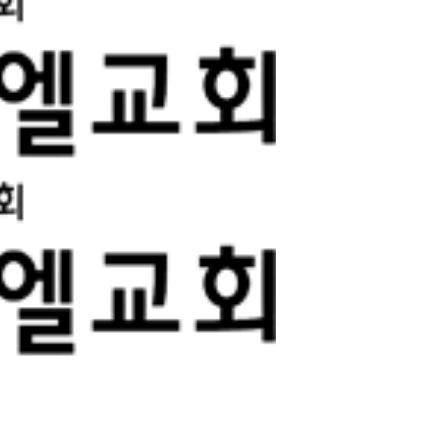
공동체
벧엘스토리
새가족등록