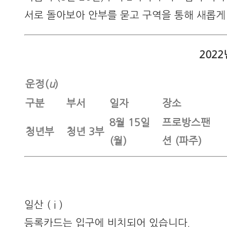
서로 돌아보아 안부를 묻고 구역을 통해 새롭게
202
운정(
u
)
구분
부서
일자
장소
8월 15일
프로방스팬
청년부
청년 3부
(월)
션 (파주)
일산 ( i )
등록카드는 입구에 비치되어 있습니다.