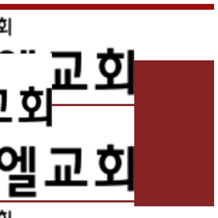
홈
교회소개
예배
교회생활
교육/양육