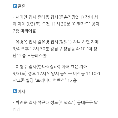
결혼
– 서미연 집사 윤태용 집사(문촌직장2-1) 장녀 서
하 자매 9/3(토) 오전 11시 30분 “아펠가모” 공덕
7층 마리에홀
– 유경옥 집사 김유경 집사(정발1) 차녀 하연 자매
9/4 오후 12시 30분 강남구 청담동 4-10 “더 청
담” 2층 노블레스홀
– 이형주 집사(한나직장u3) 차녀 효은 자매
9/3(토) 정오 12시 안양시 동안구 비산동 1110-1
샤크존 빌딩 “트리니티 컨벤션” 12층
이사
– 박진순 집사 석근대 성도(킨텍스1) 동대문구 답
십리