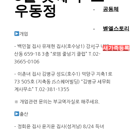
우동정
공동체
벧엘스토리
개업
– 백민철 집사 유재현 집사(호수남1) 강서구 내발
새가족등록
산동 659-18 3층 “로뎀 줄넘기 클럽” T.02-
3665-0106
– 이춘녀 집사 김병규 성도(호수1) 덕양구 지축1로
73 505호 (지축동 JS스퀘어빌딩) “김병규 세무회
계사무소” T.02-381-1355
※ 개업관련 문의는 부교역자실로 해주세요.
출산
– 정회윤 집사 윤지윤 집사(성저남) 8/24 득녀