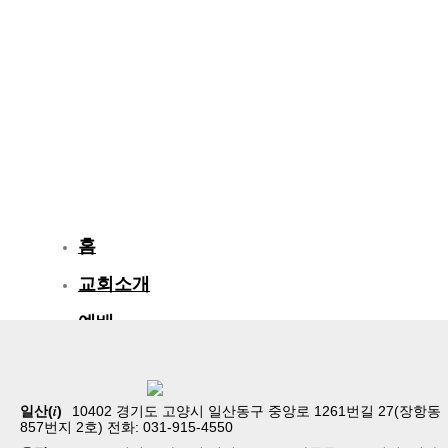
홈
교회소개
예배
교회생활
교육/양육
i
일산(
)
10402 경기도 고양시 일산동구 중앙로 1261번길 27(장항동
857번지 2호) 전화: 031-915-4550
공동체