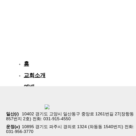
홈
교회소개
예배
교회생활
교육/양육
i
일산(
)
10402 경기도 고양시 일산동구 중앙로 1261번길 27(장항동
857번지 2호) 전화: 031-915-4550
공동체
u
운정(
)
10895 경기도 파주시 경의로 1324 (와동동 1540번지) 전화:
031-956-3770
벧엘스토리