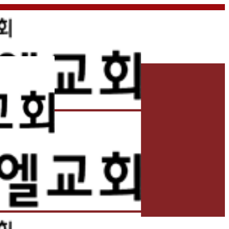
홈
교회소개
예배
교회생활
교육/양육