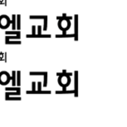
공동체
벧엘스토리
새가족등록