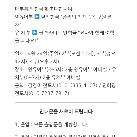
대부흥 인형극에 초대합니다
영유아부
탈인형극 “폴리의 칙칙폭폭 구원 열
차”
유 치 부
블랙라이트 인형극 “요나와 함께 여행
을 떠나요!”
일시 : 4월 24일(주일) 2부(오전 10시), 3부(정오
12시), 4부(오후 2시)
장소 : 영유아부(3~5세) 2층 영유아부 예배실 / 유
치부(6~7세) 2층 유치부 예배실
문의 : 김경미 전도사(010-6333-4107) / 민혜영
전도사(010-7237-7817)
안내문을 새로이 드립니다
1. 출입 : 모든 출입문을 개방합니다.