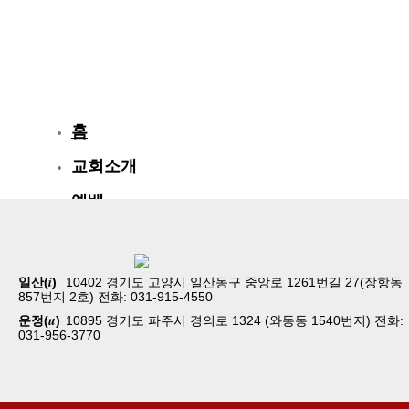
홈
교회소개
예배
교회생활
교육/양육
i
일산(
)
10402 경기도 고양시 일산동구 중앙로 1261번길 27(장항동
857번지 2호) 전화: 031-915-4550
공동체
u
운정(
)
10895 경기도 파주시 경의로 1324 (와동동 1540번지) 전화:
031-956-3770
벧엘스토리
새가족등록