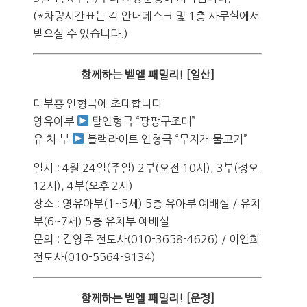
(*차량시간표는 각 안내데스크 및 1층 사무실에서
받으실 수 있습니다.)
함께하는 벧엘 패밀리! [일산]
대부흥 인형극에 초대합니다
영유아부
탈인형극 “팡팡구조대”
유 치 부
블랙라이트 인형극 “무지개 물고기”
일시 : 4월 24일(주일) 2부(오전 10시), 3부(정오
12시), 4부(오후 2시)
장소 : 영유아부(1~5세) 5층 유아부 예배실 / 유치
부(6~7세) 5층 유치부 예배실
문의 : 김영주 전도사(010-3658-4626) / 이인희
전도사(010-5564-9134)
함께하는 벧엘 패밀리! [운정]