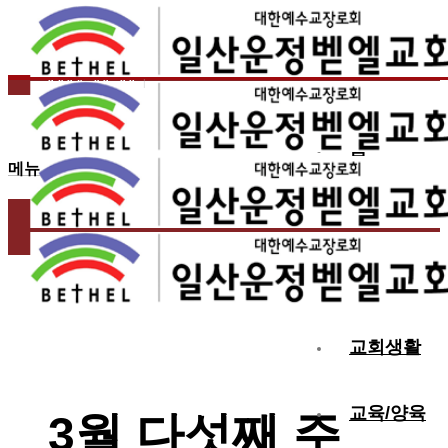
2026.03.28
3월 다섯째 주 교회 소식
홈
메뉴
교회소개
예배
교회생활
교육/양육
3월 다섯째 주