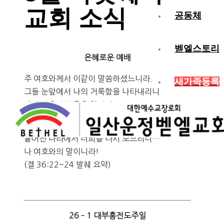
교회 소식
공동체
벧엘스토리
은혜로운 예배
주 여호와께서 이같이 말씀하셨느니라.
새가족등록
그들 눈앞에서 나의 거룩함을 나타내리니
내가 여호와인 줄을 알리라.
내가 너희들을 여러 나라 가운데서 인도하고
흩어진 나라에서 너희를 다시 모으리니…
나 여호와의 말이니라!
(겔 36:22~24 발췌 요약)
26 – 1 대부흥전도주일