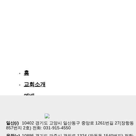
홈
교회소개
예배
교회생활
교육/양육
i
일산(
)
10402 경기도 고양시 일산동구 중앙로 1261번길 27(장항동
857번지 2호) 전화: 031-915-4550
공동체
u
운정(
)
10895 경기도 파주시 경의로 1324 (와동동 1540번지) 전화: