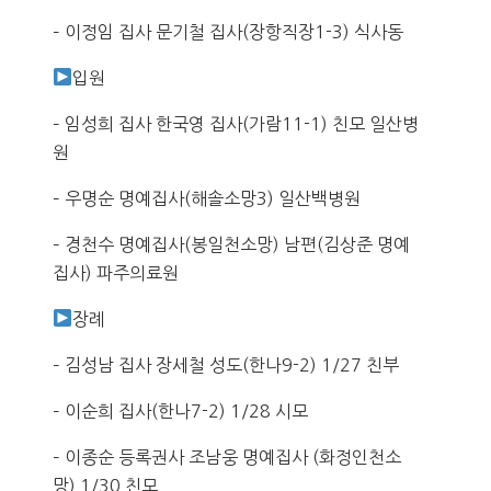
– 이정임 집사 문기철 집사(장항직장1-3) 식사동
입원
– 임성희 집사 한국영 집사(가람11-1) 친모 일산병
원
– 우명순 명예집사(해솔소망3) 일산백병원
– 경천수 명예집사(봉일천소망) 남편(김상준 명예
집사) 파주의료원
장례
– 김성남 집사 장세철 성도(한나9-2) 1/27 친부
– 이순희 집사(한나7-2) 1/28 시모
– 이종순 등록권사 조남웅 명예집사 (화정인천소
망) 1/30 친모