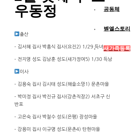
우동정
공동체
벧엘스토리
출산
– 김서혜 집사 박흥식 집사(요진2) 1/29 득녀
새가족등록
– 전지영 성도 김남훈 성도(새가정여5) 1/30 득남
이사
– 김용숙 집사 김시태 성도(해솔소망1) 문촌마을
– 박미정 집사 박진규 집사(강촌직장2) 서초구 신
반포
– 고은숙 집사 박철수 성도(은평) 장성마을
– 강용미 집사 이규명 성도(문촌4) 탄현마을