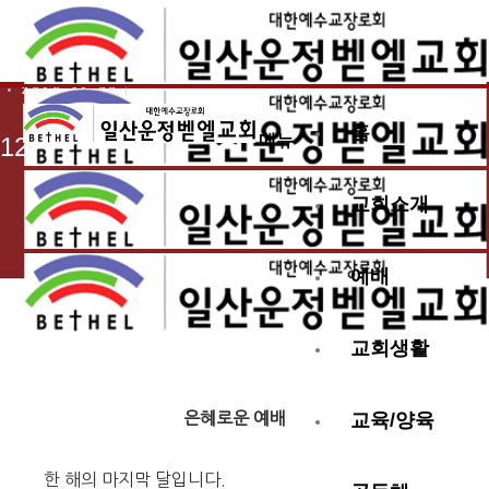
2019.11.29
홈
메뉴
12월 첫째 주 교회 소식
교회소개
예배
교회생활
은혜로운 예배
교육/양육
한 해의 마지막 달입니다.