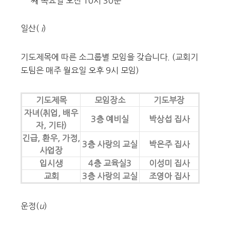
째 목요일 오전 10시 30분
일산(
i
)
기도제목에 따른 소그룹별 모임을 갖습니다. (교회기
도팀은 매주 월요일 오후 9시 모임)
기도제목
모임장소
기도부장
자녀(취업, 배우
3층 예비실
박상섭 집사
자, 기타)
긴급, 환우, 가정,
3층 사랑의 교실
박은주 집사
사업장
입시생
4층 교육실3
이성미 집사
교회
3층 사랑의 교실
조영아 집사
운정(
u
)