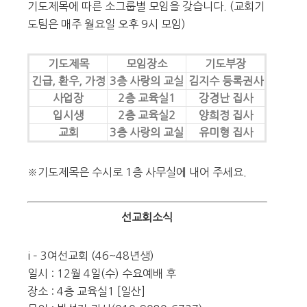
기도제목에 따른 소그룹별 모임을 갖습니다. (교회기
도팀은 매주 월요일 오후 9시 모임)
기도제목
모임장소
기도부장
긴급, 환우, 가정
3층 사랑의 교실
김지수 등록권사
사업장
2층 교육실1
강경난 집사
입시생
2층 교육실2
양희정 집사
교회
3층 사랑의 교실
유미형 집사
※기도제목은 수시로 1층 사무실에 내어 주세요.
선교회소식
i – 3여선교회 (46~48년생)
일시 : 12월 4일(수) 수요예배 후
장소 : 4층 교육실1 [일산]